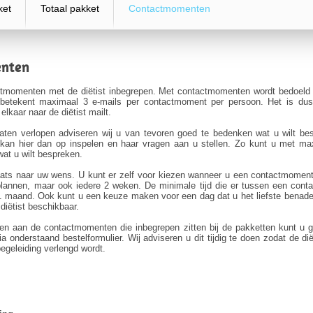
ket
Totaal pakket
Contactmomenten
enten
actmomenten met de diëtist inbegrepen. Met contactmomenten wordt bedoeld
 betekent maximaal 3 e-mails per contactmoment per persoon. Het is dus 
lkaar naar de diëtist mailt.
 laten verlopen adviseren wij u van tevoren goed te bedenken wat u wilt b
t kan hier dan op inspelen en haar vragen aan u stellen. Zo kunt u met ma
at u wilt bespreken.
ts naar uw wens. U kunt er zelf voor kiezen wanneer u een contactmoment 
annen, maar ook iedere 2 weken. De minimale tijd die er tussen een contac
1 maand. Ook kunt u een keuze maken voor een dag dat u het liefste benad
diëtist beschikbaar.
n aan de contactmomenten die inbegrepen zitten bij de pakketten kunt u g
a onderstaand bestelformulier. Wij adviseren u dit tijdig te doen zodat de d
egeleiding verlengd wordt.