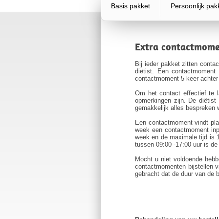
Basis pakket
Persoonlijk pak
Extra contactmom
Bij ieder pakket zitten cont
diëtist. Een contactmoment
contactmoment 5 keer achter e
Om het contact effectief te
opmerkingen zijn. De diëtis
gemakkelijk alles bespreken w
Een contactmoment vindt plaa
week een contactmoment inpl
week en de maximale tijd is 
tussen 09:00 -17:00 uur is de 
Mocht u niet voldoende hebbe
contactmomenten bijstellen vi
gebracht dat de duur van de b